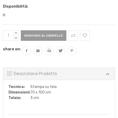
Disponibilità:
N
Scorta
AUMENTARE
Attuale:
QUANTITÀ:
DIMINUIRE
QUANTITÀ:
share on:
Descrizione Prodotto
Tecnica:
Stampa su tela
Dimensioni:
70 x 100 cm
Telaio:
3 cm