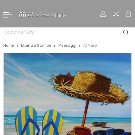
Cerca
Home
Dipinti e Stampe
Paesaggi
Al Mare