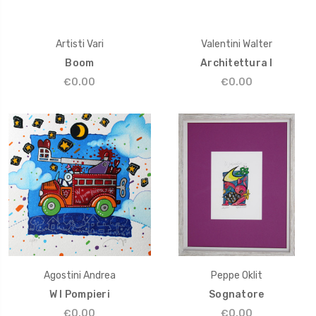
Artisti Vari
Valentini Walter
Boom
Architettura I
€0.00
€0.00
Agostini Andrea
Peppe Oklit
W I Pompieri
Sognatore
€0.00
€0.00