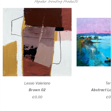
Popular Trending Products
Lessio Valeriano
Ter
Brown 02
Abstract L
€0.00
€0