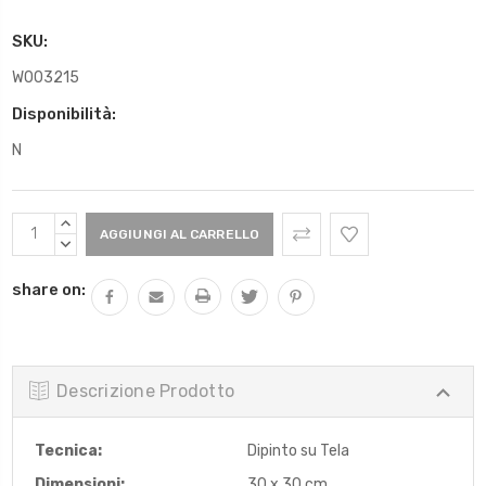
SKU:
W003215
Disponibilità:
N
Scorta
AUMENTARE
Attuale:
QUANTITÀ:
DIMINUIRE
QUANTITÀ:
share on:
Descrizione Prodotto
Tecnica:
Dipinto su Tela
Dimensioni:
30 x 30 cm