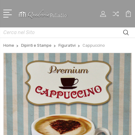
Cerca
Home
Dipinti e Stampe
Figurativi
Cappuccino