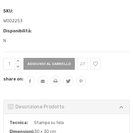
SKU:
W002253
Disponibilità:
N
Scorta
AUMENTARE
Attuale:
QUANTITÀ:
DIMINUIRE
QUANTITÀ:
share on:
Descrizione Prodotto
Tecnica:
Stampa su tela
Dimensioni:
30 x 30 cm