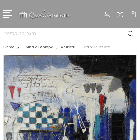
Cerca
Home
Dipinti e Stampe
Astratti
Città Balneare