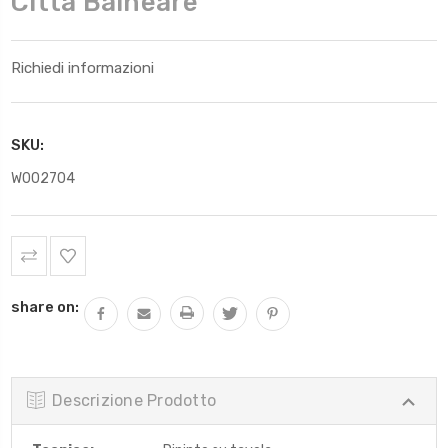
Città Balneare
Richiedi informazioni
SKU:
W002704
Scorta
Attuale:
share on:
Descrizione Prodotto