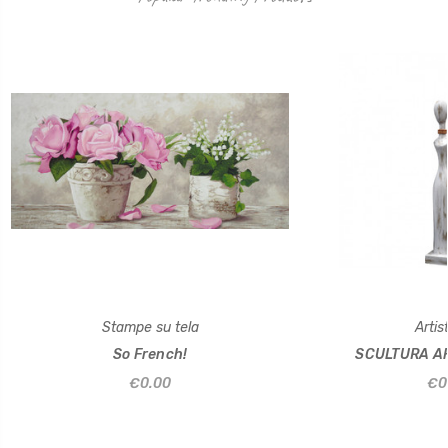
Stampe su tela
Artist
So French!
SCULTURA AF
€0.00
€0