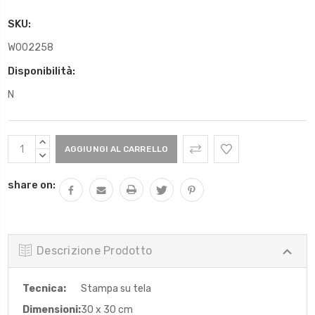
SKU:
W002258
Disponibilità:
N
Scorta
AUMENTARE
Attuale:
QUANTITÀ:
DIMINUIRE
QUANTITÀ:
share on:
Descrizione Prodotto
Tecnica:
Stampa su tela
Dimensioni:
30 x 30 cm