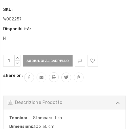
SKU:
W002257
Disponibilità:
N
Scorta
AUMENTARE
Attuale:
QUANTITÀ:
DIMINUIRE
QUANTITÀ:
share on:
Descrizione Prodotto
Tecnica:
Stampa su tela
Dimensioni:
30 x 30 cm