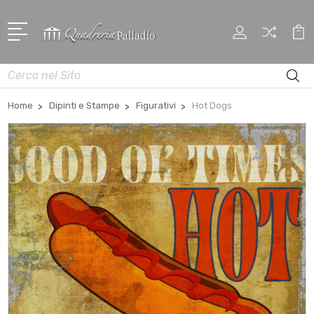
Cerca
Home
Dipinti e Stampe
Figurativi
Hot Dogs