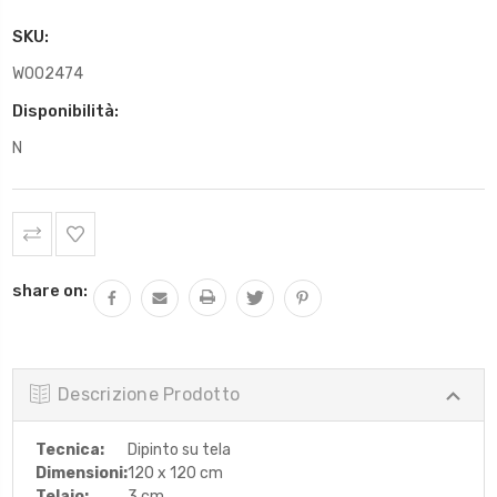
SKU:
W002474
Disponibilità:
N
Scorta
Attuale:
share on:
Descrizione Prodotto
Tecnica:
Dipinto su tela
Dimensioni:
120 x 120 cm
Telaio:
3 cm