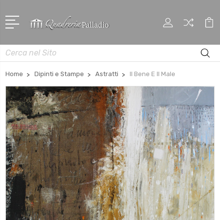
Cerca
Home
Dipinti e Stampe
Astratti
Il Bene E Il Male