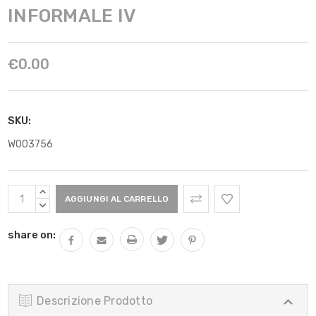
INFORMALE IV
€0.00
SKU:
W003756
Scorta
AUMENTARE
Attuale:
QUANTITÀ:
DIMINUIRE
QUANTITÀ:
share on:
Descrizione Prodotto