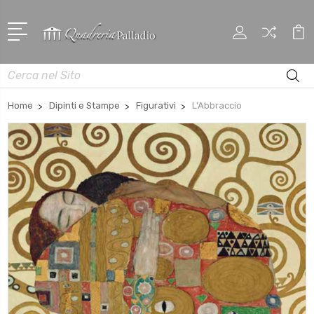
Cerca
Home
Dipinti e Stampe
Figurativi
L'Abbraccio