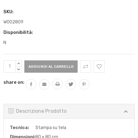
SKU:
W002809
Disponibilità:
N
Scorta
AUMENTARE
Attuale:
QUANTITÀ:
DIMINUIRE
QUANTITÀ:
share on:
Descrizione Prodotto
Tecnica:
Stampa su tela
Dimensioni:
80 x 80 cm