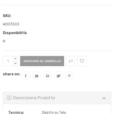
SKU:
W003503
Disponibilità:
N
Scorta
AUMENTARE
Attuale:
QUANTITÀ:
DIMINUIRE
QUANTITÀ:
share on:
Descrizione Prodotto
Tecnica:
Dipinto su Tela