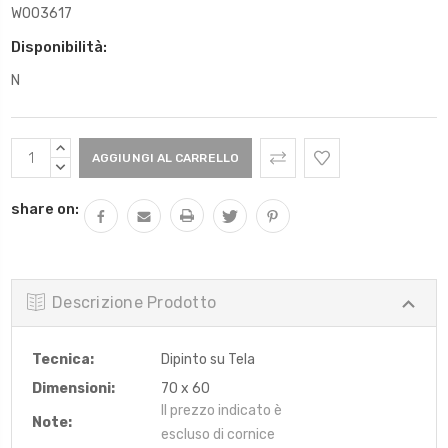
W003617
Disponibilità:
N
Scorta
AUMENTARE
Attuale:
QUANTITÀ:
DIMINUIRE
QUANTITÀ:
share on:
Descrizione Prodotto
Tecnica:
Dipinto su Tela
Dimensioni:
70 x 60
Il prezzo indicato è
Note:
escluso di cornice