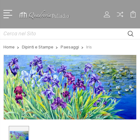
Cerca
Home
Dipinti e Stampe
Paesaggi
Iris