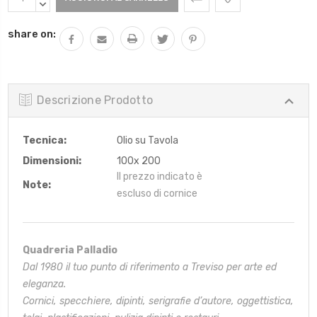
Attuale:
QUANTITÀ:
DIMINUIRE
QUANTITÀ:
share on:
Descrizione Prodotto
Tecnica:
Olio su Tavola
Dimensioni:
100x 200
Il prezzo indicato è
Note:
escluso di cornice
Quadreria Palladio
Dal 1980 il tuo punto di riferimento a Treviso per arte ed
eleganza.
Cornici, specchiere, dipinti, serigrafie d’autore, oggettistica,