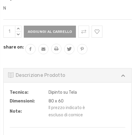
N
Scorta
AUMENTARE
Attuale:
QUANTITÀ:
DIMINUIRE
QUANTITÀ:
share on:
Descrizione Prodotto
Tecnica:
Dipinto su Tela
Dimensioni:
80 x 60
Il prezzo indicato è
Note:
escluso di cornice