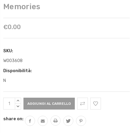
Memories
€0.00
SKU:
W003608
Disponibilità:
N
Scorta
AUMENTARE
Attuale:
QUANTITÀ:
DIMINUIRE
QUANTITÀ:
share on: