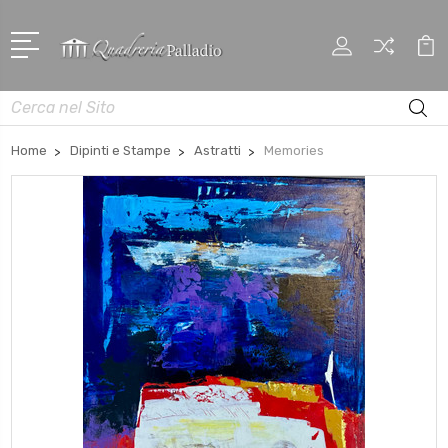
Cerca
Home
Dipinti e Stampe
Astratti
Memories