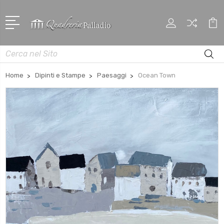
Cerca
Home
Dipinti e Stampe
Paesaggi
Ocean Town