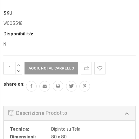
SKU:
W003518
Disponibilità:
N
Scorta
AUMENTARE
Attuale:
QUANTITÀ:
DIMINUIRE
QUANTITÀ:
share on:
Descrizione Prodotto
Tecnica:
Dipinto su Tela
Dimensioni:
80 x 80