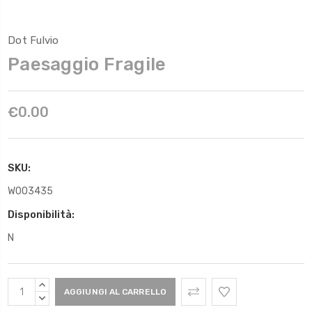
Dot Fulvio
Paesaggio Fragile
€0.00
SKU:
W003435
Disponibilità:
N
Scorta
AUMENTARE
Attuale:
QUANTITÀ:
DIMINUIRE