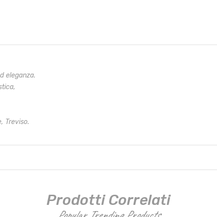
ed eleganza.
stica,
, Treviso.
Prodotti Correlati
Popular Trending Products