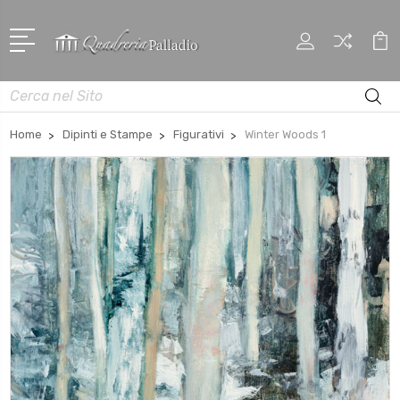
Cerca
Home
Dipinti e Stampe
Figurativi
Winter Woods 1