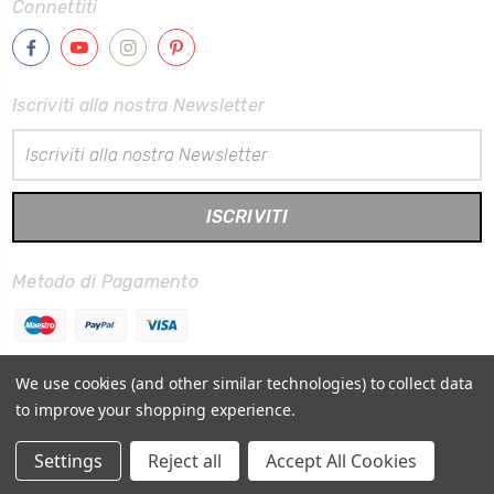
Connettiti
Iscriviti alla nostra Newsletter
Indirizzo
Email
Metodo di Pagamento
We use cookies (and other similar technologies) to collect data
to improve your shopping experience.
© 2026
Quadreria Palladio
Mappa del Sito
Settings
Reject all
Accept All Cookies
Termini e condizioni