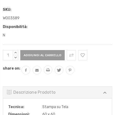
SKU:
W003589
Disponibilità:
N
Scorta
AUMENTARE
Attuale:
QUANTITÀ:
DIMINUIRE
QUANTITÀ:
share on:
Descrizione Prodotto
Tecnica:
Stampa su Tela
Dimensioni:
60 x 60