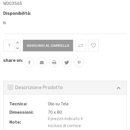
W003565
Disponibilità:
N
Scorta
AUMENTARE
Attuale:
QUANTITÀ:
DIMINUIRE
QUANTITÀ:
share on:
Descrizione Prodotto
Tecnica:
Olio su Tela
Dimensioni:
70 x 80
Il prezzo indicato è
Note:
escluso di cornice