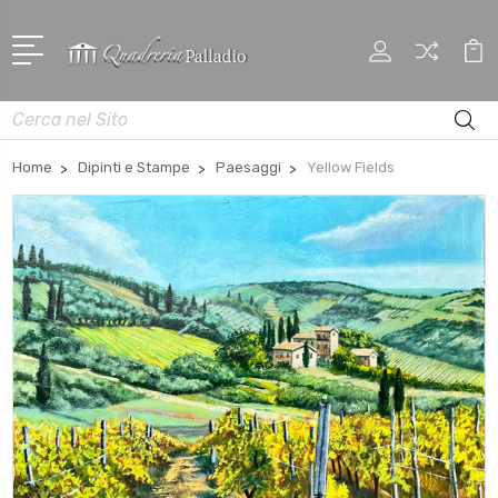
Cerca
Home
Dipinti e Stampe
Paesaggi
Yellow Fields