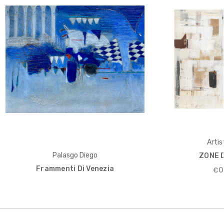
Artist
Palasgo Diego
ZONE D
Frammenti Di Venezia
€0