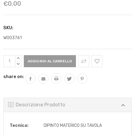
€0.00
SKU:
W003761
Scorta
AUMENTARE
Attuale:
QUANTITÀ:
DIMINUIRE
QUANTITÀ:
share on:
Descrizione Prodotto
Tecnica:
DIPINTO MATERICO SU TAVOLA