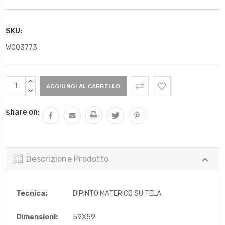
SKU:
W003773
Scorta
AUMENTARE
Attuale:
QUANTITÀ:
DIMINUIRE
QUANTITÀ:
share on:
Descrizione Prodotto
Tecnica:
DIPINTO MATERICO SU TELA
Dimensioni:
59X59