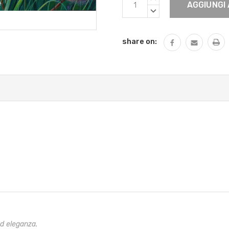
Attuale:
QUANTITÀ:
DIMINUIRE
QUANTITÀ:
share on:
ed eleganza.