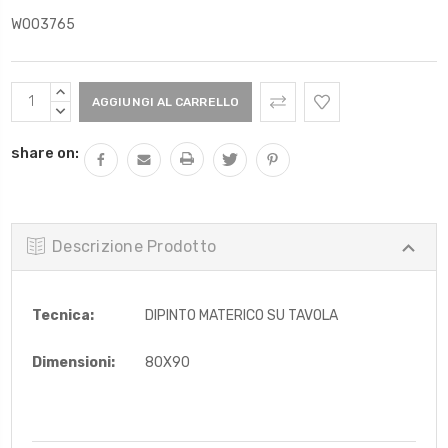
W003765
Scorta
AUMENTARE
Attuale:
QUANTITÀ:
DIMINUIRE
QUANTITÀ:
share on:
Descrizione Prodotto
Tecnica:
DIPINTO MATERICO SU TAVOLA
Dimensioni:
80X90