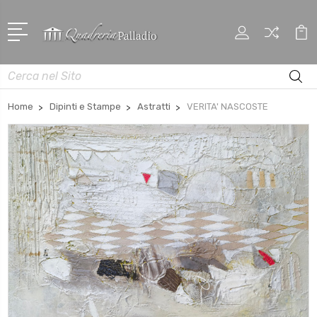
Cerca
Home
Dipinti e Stampe
Astratti
VERITA' NASCOSTE