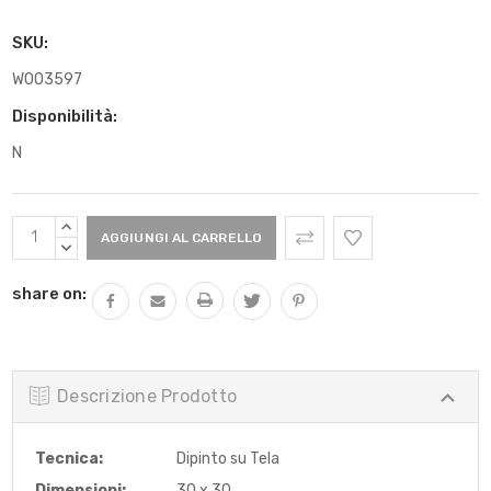
SKU:
W003597
Disponibilità:
N
Scorta
AUMENTARE
Attuale:
QUANTITÀ:
DIMINUIRE
QUANTITÀ:
share on:
Descrizione Prodotto
Tecnica:
Dipinto su Tela
Dimensioni:
30 x 30