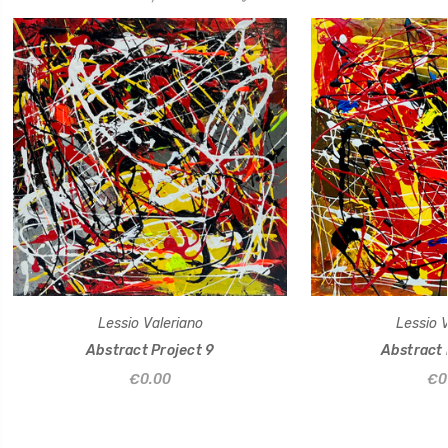
Lessio Valeriano
Lessio V
Abstract Project 9
Abstract 
€0.00
€0