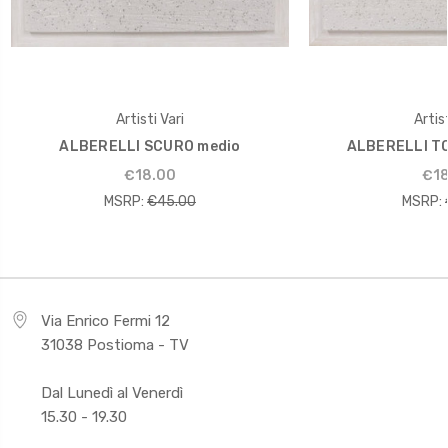
Artisti Vari
Artist
ALBERELLI SCURO medio
ALBERELLI T
€18.00
€18
MSRP:
€45.00
MSRP:
Via Enrico Fermi 12
31038 Postioma - TV
Dal Lunedì al Venerdì
15.30 - 19.30