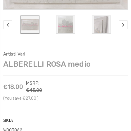
Artisti Vari
ALBERELLI ROSA medio
MSRP:
€18.00
€45.00
(You save
€27.00
)
SKU:
W003862