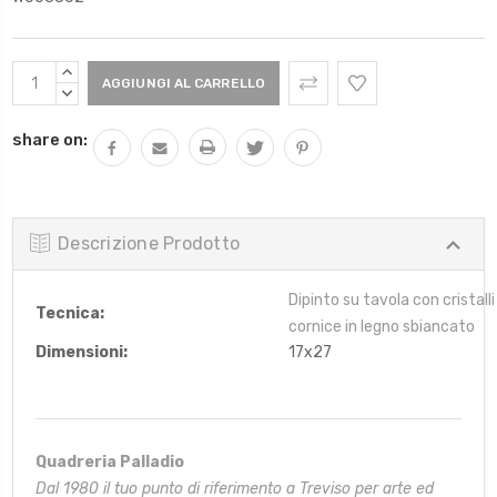
Scorta
AUMENTARE
Attuale:
QUANTITÀ:
DIMINUIRE
QUANTITÀ:
share on:
Descrizione Prodotto
Dipinto su tavola con cristalli
Tecnica:
cornice in legno sbiancato
Dimensioni:
17x27
Quadreria Palladio
Dal 1980 il tuo punto di riferimento a Treviso per arte ed