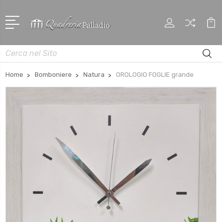
Cerca
Home
Bomboniere
Natura
OROLOGIO FOGLIE grande