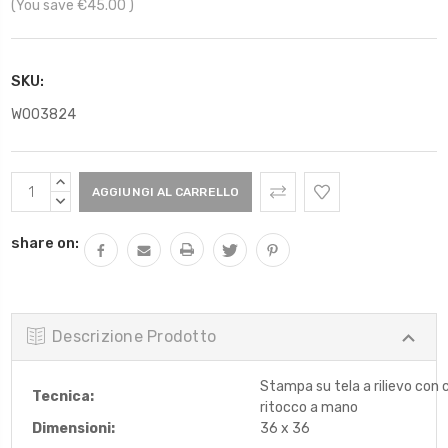
(You save
€45.00
)
SKU:
W003824
Scorta
AUMENTARE
Attuale:
QUANTITÀ:
DIMINUIRE
QUANTITÀ:
share on:
Descrizione Prodotto
Stampa su tela a rilievo con 
Tecnica:
ritocco a mano
Dimensioni:
36 x 36