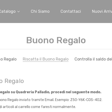
Catalogo
Chi Siamo
Contattaci
Nuovi Arriv
Buono Regalo
o Regalo
Riscatta il Buono Regalo
Controlla il saldo d
no Regalo
egalo su Quadreria Palladio, procedi nel seguente modo.
 Buono Regalo inviato tramite Email. Esempio: Z50-Y6K-COS-402.
gli articoli al carrello come faresti normalmente.