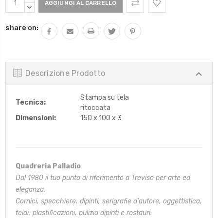
Attuale:
QUANTITÀ:
DIMINUIRE
QUANTITÀ:
share on:
Descrizione Prodotto
Stampa su tela
Tecnica:
ritoccata
Dimensioni:
150 x 100 x 3
Quadreria Palladio
Dal 1980 il tuo punto di riferimento a Treviso per arte ed
eleganza.
Cornici, specchiere, dipinti, serigrafie d’autore, oggettistica,
telai,
plastificazioni, pulizia dipinti e restauri.