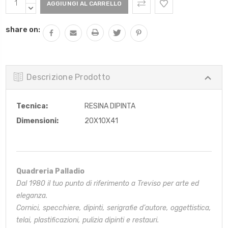
Attuale:
QUANTITÀ:
DIMINUIRE
QUANTITÀ:
share on:
Descrizione Prodotto
Tecnica:
RESINA DIPINTA
Dimensioni:
20X10X41
Quadreria Palladio
Dal 1980 il tuo punto di riferimento a Treviso per arte ed
eleganza.
Cornici, specchiere, dipinti, serigrafie d’autore, oggettistica,
telai,
plastificazioni, pulizia dipinti e restauri.