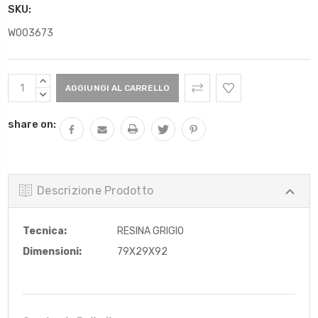
SKU:
W003673
Scorta
AUMENTARE
Attuale:
QUANTITÀ:
DIMINUIRE
QUANTITÀ:
share on:
Descrizione Prodotto
Tecnica:
RESINA GRIGIO
Dimensioni:
79X29X92