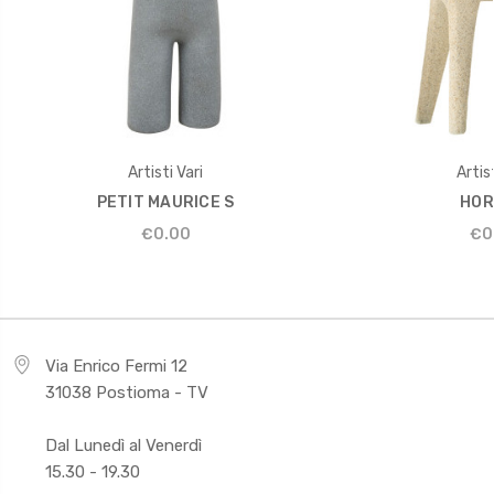
Artisti Vari
Artist
PETIT MAURICE S
HOR
€0.00
€0
Via Enrico Fermi 12
31038 Postioma - TV
Dal Lunedì al Venerdì
15.30 - 19.30