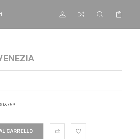
i
VENEZIA
003759