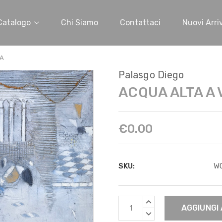
Catalogo
Chi Siamo
Contattaci
Nuovi Arriv
IA
Palasgo Diego
ACQUA ALTA A 
€0.00
SKU:
W
Scorta
AUMENTARE
Attuale:
QUANTITÀ:
DIMINUIRE