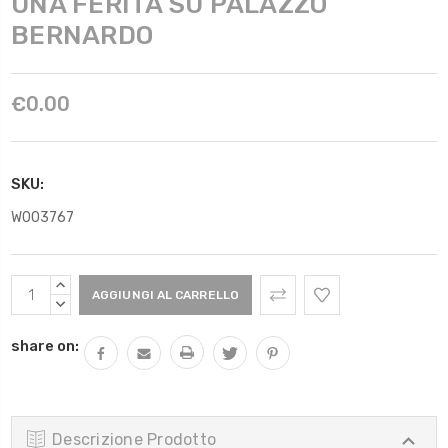
UNA FERITA SU PALAZZO
BERNARDO
€0.00
SKU:
W003767
Scorta
AUMENTARE
Attuale:
QUANTITÀ:
DIMINUIRE
QUANTITÀ:
share on:
Descrizione Prodotto