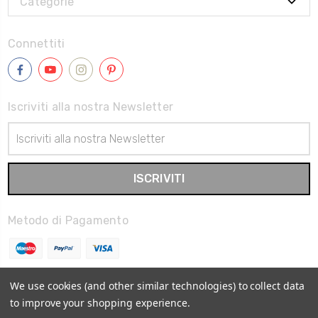
Categorie
Connettiti
Iscriviti alla nostra Newsletter
Indirizzo
Email
Metodo di Pagamento
We use cookies (and other similar technologies) to collect data
to improve your shopping experience.
© 2026
Quadreria Palladio