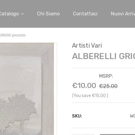
Catalogo
Chi Siamo
Contattaci
Nuovi Arriv
GRIGIO piccolo
Artisti Vari
ALBERELLI GRIG
MSRP:
€10.00
€25.00
(You save
€15.00
)
SKU:
W