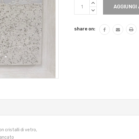
Scorta
AUMENTARE
Attuale:
QUANTITÀ:
DIMINUIRE
QUANTITÀ:
share on:
n cristalli di vetro,
iancato