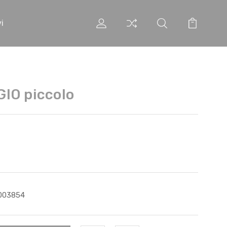
i
IO piccolo
003854