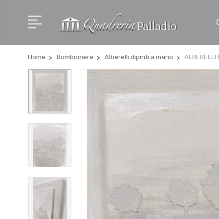
Home
Bomboniere
Alberelli dipinti a mano
ALBERELLI 