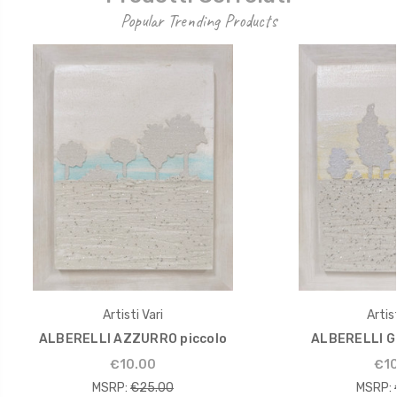
Popular Trending Products
Artisti Vari
Artist
ALBERELLI AZZURRO piccolo
ALBERELLI GI
€10.00
€10
MSRP:
€25.00
MSRP: