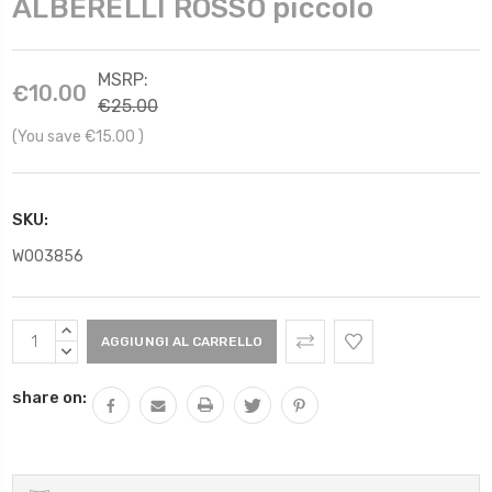
ALBERELLI ROSSO piccolo
MSRP:
€10.00
€25.00
(You save
€15.00
)
SKU:
W003856
Scorta
AUMENTARE
Attuale:
QUANTITÀ:
DIMINUIRE
QUANTITÀ:
share on: