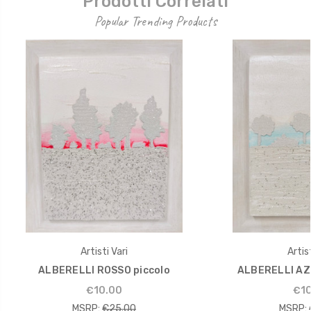
Prodotti Correlati
Popular Trending Products
Artisti Vari
Artist
ALBERELLI ROSSO piccolo
ALBERELLI AZ
€10.00
€10
MSRP:
€25.00
MSRP: