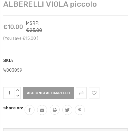
ALBERELLI VIOLA piccolo
MSRP:
€10.00
€25.00
(You save
€15.00
)
SKU:
W003859
Scorta
AUMENTARE
Attuale:
QUANTITÀ:
DIMINUIRE
QUANTITÀ:
share on: