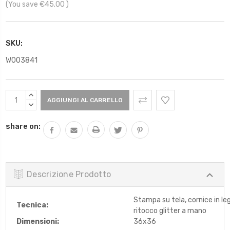
(You save
€45.00
)
SKU:
W003841
Scorta
AUMENTARE
Attuale:
QUANTITÀ:
DIMINUIRE
QUANTITÀ:
share on:
Descrizione Prodotto
Stampa su tela, cornice in le
Tecnica:
ritocco glitter a mano
Dimensioni:
36x36