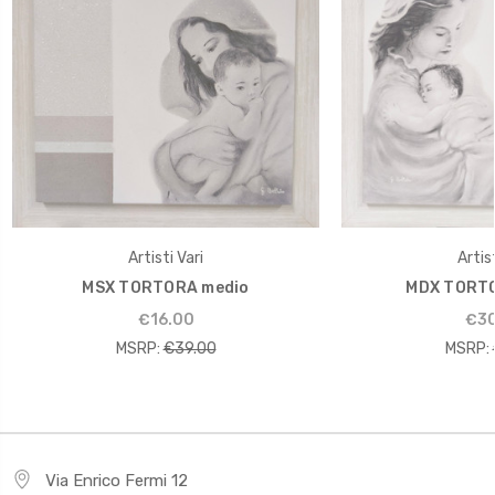
Artisti Vari
Artist
MSX TORTORA medio
MDX TORTO
€16.00
€30
MSRP:
€39.00
MSRP:
Via Enrico Fermi 12