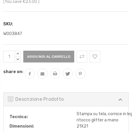
(You save
€23.00
)
SKU:
W003847
Scorta
AUMENTARE
Attuale:
QUANTITÀ:
DIMINUIRE
QUANTITÀ:
share on:
Descrizione Prodotto
Stampa su tela, cornice in le
Tecnica:
ritocco glitter a mano
Dimensioni:
21X21