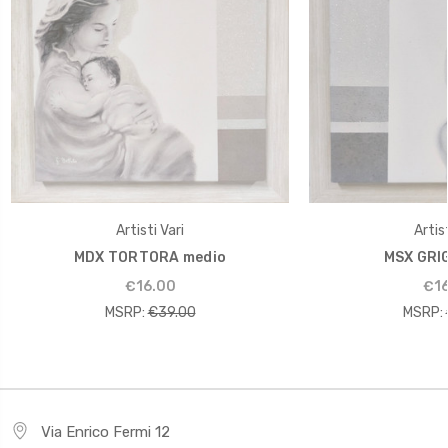
Artisti Vari
Artist
MDX TORTORA medio
MSX GRIG
€16.00
€16
MSRP:
€39.00
MSRP:
Via Enrico Fermi 12