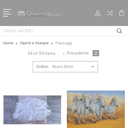
Cerca
Home
Dipinti e Stampe
Paesaggi
Precedente
2
34 of 34 Items
Ordine: