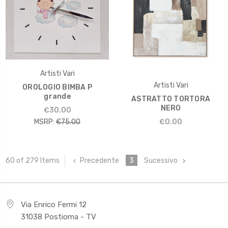
Artisti Vari
Artisti Vari
OROLOGIO BIMBA P
grande
ASTRATTO TORTORA
NERO
€30.00
MSRP:
€75.00
€0.00
Precedente
3
Sucessivo
60 of 279 Items
Via Enrico Fermi 12
31038 Postioma - TV