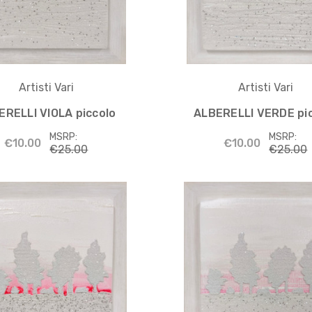
Artisti Vari
Artisti Vari
ERELLI VIOLA piccolo
ALBERELLI VERDE pi
MSRP:
MSRP:
€10.00
€10.00
€25.00
€25.00