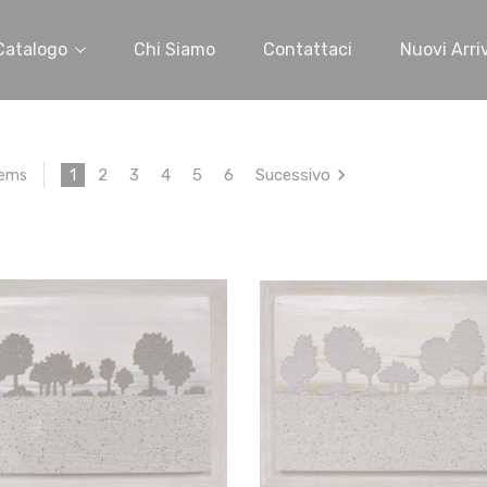
Catalogo
Chi Siamo
Contattaci
Nuovi Arriv
1
2
3
4
5
6
Sucessivo
tems